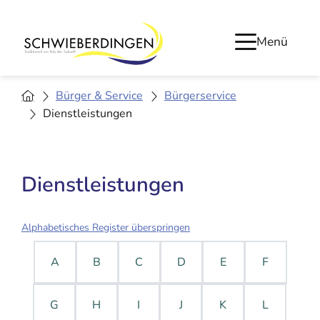
Menü
Bürger & Service
Bürgerservice
Dienstleistungen
Dienstleistungen
Alphabetisches Register überspringen
A
B
C
D
E
F
G
H
I
J
K
L