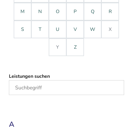
M
N
O
P
Q
R
S
T
U
V
W
X
Y
Z
Leistungen suchen
A