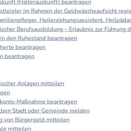
skunft (Halterauskunft) beantragen
nstleister im Rahmen der Geldwäscheaufsicht regis
Familienpfleger, Heilerziehungsassistent, Heilpäd
discher Berufsausbildung – Erlaubnis zur Führung
tt in den Ruhestand beantragen
cherte beantragen
en beantragen
ischer Anlagen mitteilen
agen
kokonto-Maßnahme beantragen
lben Stadt oder Gemeinde melden
 von Bürgergeld mitteilen
le mitteilen