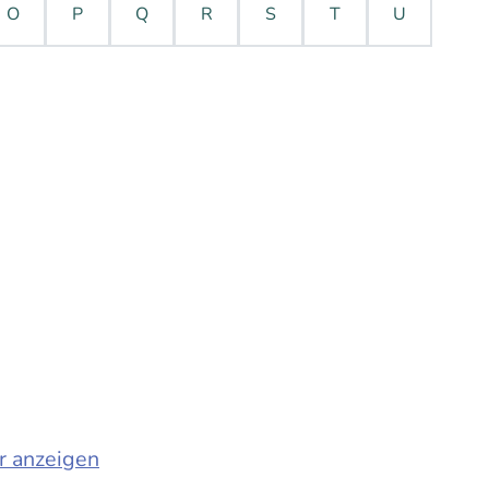
O
P
Q
R
S
T
U
r anzeigen