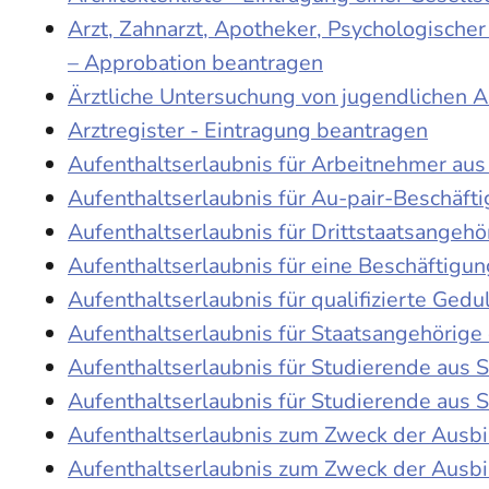
Arzt, Zahnarzt, Apotheker, Psychologische
– Approbation beantragen
Ärztliche Untersuchung von jugendlichen 
Arztregister - Eintragung beantragen
Aufenthaltserlaubnis für Arbeitnehmer aus 
Aufenthaltserlaubnis für Au-pair-Beschäf
Aufenthaltserlaubnis für Drittstaatsangehö
Aufenthaltserlaubnis für eine Beschäftigu
Aufenthaltserlaubnis für qualifizierte Ge
Aufenthaltserlaubnis für Staatsangehörige
Aufenthaltserlaubnis für Studierende aus
Aufenthaltserlaubnis für Studierende aus
Aufenthaltserlaubnis zum Zweck der Ausb
Aufenthaltserlaubnis zum Zweck der Ausbi