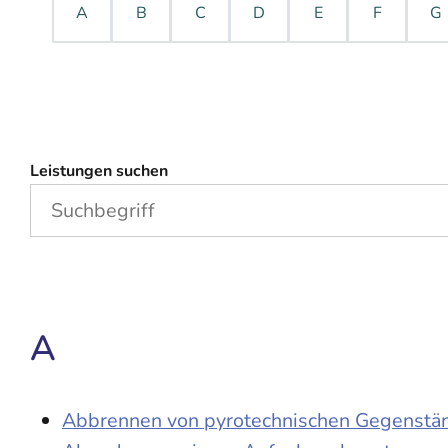
A
B
C
D
E
F
G
Leistungen suchen
A
Abbrennen von pyrotechnischen Gegenständ