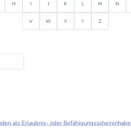
H
I
J
K
L
M
N
V
W
X
Y
Z
en als Erlaubnis- oder Befähigungsscheininhabe