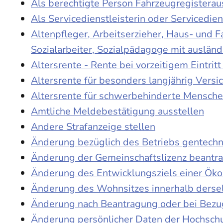
Als berechtigte Person Fahrzeugregisterau
Als Servicedienstleisterin oder Servicedie
Altenpfleger, Arbeitserzieher, Haus- und 
Sozialarbeiter, Sozialpädagoge mit auslän
Altersrente - Rente bei vorzeitigem Eintri
Altersrente für besonders langjährig Versi
Altersrente für schwerbehinderte Mensch
Amtliche Meldebestätigung ausstellen
Andere Strafanzeige stellen
Änderung bezüglich des Betriebs gentechn
Änderung der Gemeinschaftslizenz beantr
Änderung des Entwicklungsziels einer Ö
Änderung des Wohnsitzes innerhalb derse
Änderung nach Beantragung oder bei Bezug
Änderung persönlicher Daten der Hochschu