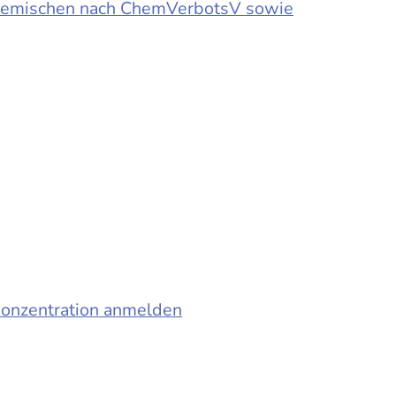
d Gemischen nach ChemVerbotsV sowie
konzentration anmelden