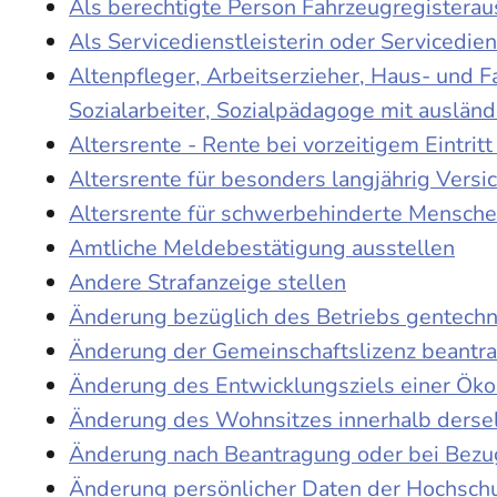
Als berechtigte Person Fahrzeugregisterau
Als Servicedienstleisterin oder Servicedie
Altenpfleger, Arbeitserzieher, Haus- und 
Sozialarbeiter, Sozialpädagoge mit auslän
Altersrente - Rente bei vorzeitigem Eintri
Altersrente für besonders langjährig Versi
Altersrente für schwerbehinderte Mensch
Amtliche Meldebestätigung ausstellen
Andere Strafanzeige stellen
Änderung bezüglich des Betriebs gentechn
Änderung der Gemeinschaftslizenz beantr
Änderung des Entwicklungsziels einer Ö
Änderung des Wohnsitzes innerhalb derse
Änderung nach Beantragung oder bei Bezug
Änderung persönlicher Daten der Hochschu