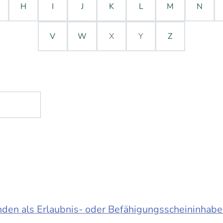
H
I
J
K
L
M
N
V
W
X
Y
Z
en als Erlaubnis- oder Befähigungsscheininhabe