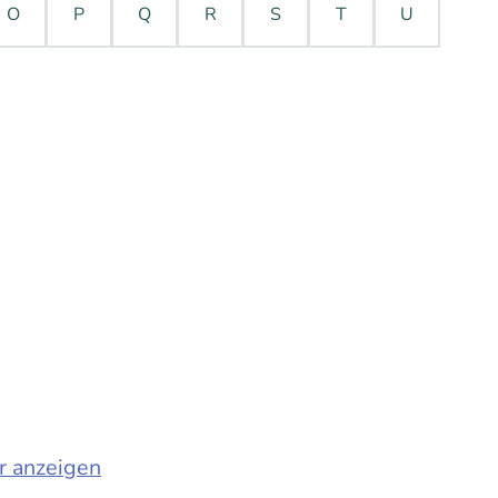
O
P
Q
R
S
T
U
r anzeigen