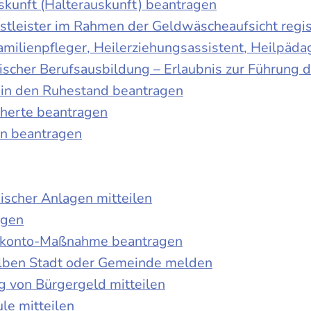
skunft (Halterauskunft) beantragen
nstleister im Rahmen der Geldwäscheaufsicht regis
Familienpfleger, Heilerziehungsassistent, Heilpäd
discher Berufsausbildung – Erlaubnis zur Führung
tt in den Ruhestand beantragen
cherte beantragen
en beantragen
ischer Anlagen mitteilen
agen
kokonto-Maßnahme beantragen
lben Stadt oder Gemeinde melden
 von Bürgergeld mitteilen
le mitteilen