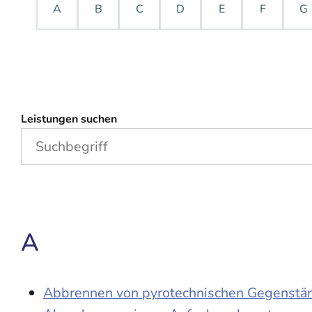
A
B
C
D
E
F
G
Leistungen suchen
A
Abbrennen von pyrotechnischen Gegenständ