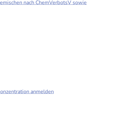
d Gemischen nach ChemVerbotsV sowie
konzentration anmelden