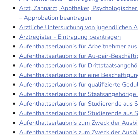
Arzt, Zahnarzt, Apotheker, Psychologische
– Approbation beantragen
Ärztliche Untersuchung von jugendlichen 
Arztregister - Eintragung beantragen
Aufenthaltserlaubnis für Arbeitnehmer aus 
Aufenthaltserlaubnis für Au-pair-Beschäf
Aufenthaltserlaubnis für Drittstaatsangehö
Aufenthaltserlaubnis für eine Beschäftigu
Aufenthaltserlaubnis für qualifizierte Ge
Aufenthaltserlaubnis für Staatsangehörige
Aufenthaltserlaubnis für Studierende aus
Aufenthaltserlaubnis für Studierende aus
Aufenthaltserlaubnis zum Zweck der Ausb
Aufenthaltserlaubnis zum Zweck der Ausbi