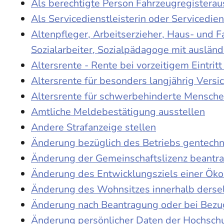
Als berechtigte Person Fahrzeugregisterau
Als Servicedienstleisterin oder Servicedie
Altenpfleger, Arbeitserzieher, Haus- und 
Sozialarbeiter, Sozialpädagoge mit auslän
Altersrente - Rente bei vorzeitigem Eintri
Altersrente für besonders langjährig Versi
Altersrente für schwerbehinderte Mensch
Amtliche Meldebestätigung ausstellen
Andere Strafanzeige stellen
Änderung bezüglich des Betriebs gentechn
Änderung der Gemeinschaftslizenz beantr
Änderung des Entwicklungsziels einer Ö
Änderung des Wohnsitzes innerhalb derse
Änderung nach Beantragung oder bei Bezug
Änderung persönlicher Daten der Hochschu