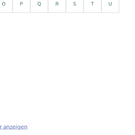
O
P
Q
R
S
T
U
r anzeigen