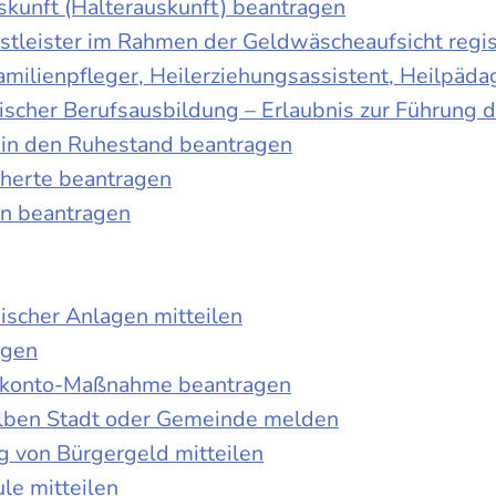
skunft (Halterauskunft) beantragen
nstleister im Rahmen der Geldwäscheaufsicht regis
Familienpfleger, Heilerziehungsassistent, Heilpäd
discher Berufsausbildung – Erlaubnis zur Führung
tt in den Ruhestand beantragen
cherte beantragen
en beantragen
ischer Anlagen mitteilen
agen
kokonto-Maßnahme beantragen
lben Stadt oder Gemeinde melden
 von Bürgergeld mitteilen
le mitteilen