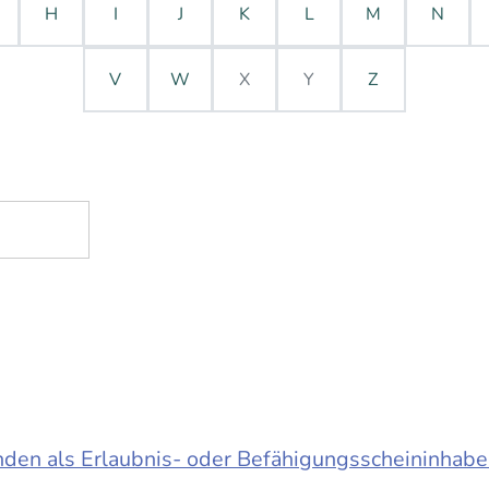
H
I
J
K
L
M
N
V
W
X
Y
Z
en als Erlaubnis- oder Befähigungsscheininhabe