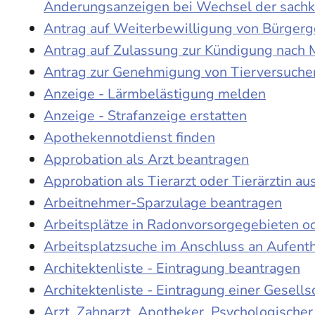
Änderungsanzeigen bei Wechsel der sach
Antrag auf Weiterbewilligung von Bürgerge
Antrag auf Zulassung zur Kündigung nach 
Antrag zur Genehmigung von Tierversuche
Anzeige - Lärmbelästigung melden
Anzeige - Strafanzeige erstatten
Apothekennotdienst finden
Approbation als Arzt beantragen
Approbation als Tierarzt oder Tierärztin au
Arbeitnehmer-Sparzulage beantragen
Arbeitsplätze in Radonvorsorgegebieten o
Arbeitsplatzsuche im Anschluss an Aufent
Architektenliste - Eintragung beantragen
Architektenliste - Eintragung einer Gesell
Arzt, Zahnarzt, Apotheker, Psychologische