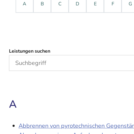
A
B
C
D
E
F
G
Leistungen suchen
A
Abbrennen von pyrotechnischen Gegenständ