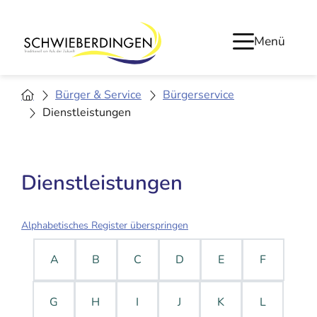
Menü
Bürger & Service
Bürgerservice
Dienstleistungen
Dienstleistungen
Alphabetisches Register überspringen
A
B
C
D
E
F
G
H
I
J
K
L