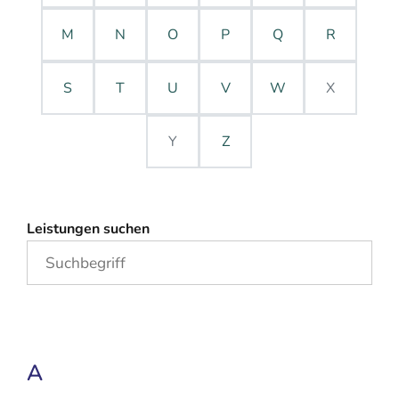
M
N
O
P
Q
R
S
T
U
V
W
X
Y
Z
Leistungen suchen
A