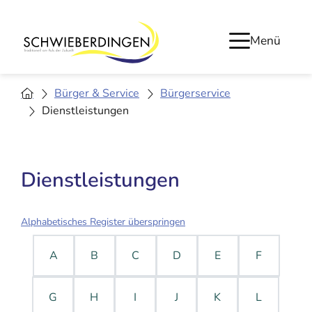
Menü
Bürger & Service
Bürgerservice
Dienstleistungen
Dienstleistungen
Alphabetisches Register überspringen
A
B
C
D
E
F
G
H
I
J
K
L