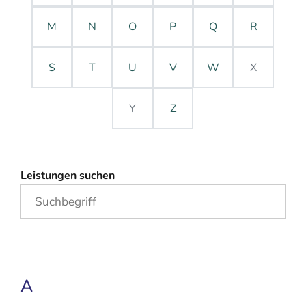
M
N
O
P
Q
R
S
T
U
V
W
X
Y
Z
Leistungen suchen
A