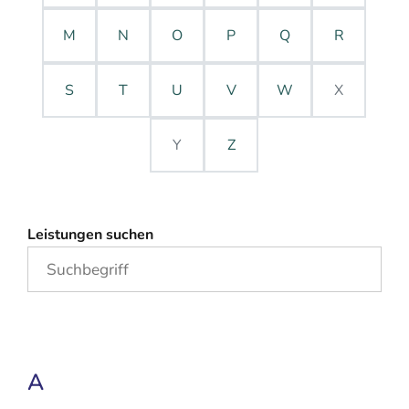
M
N
O
P
Q
R
S
T
U
V
W
X
Y
Z
Leistungen suchen
A