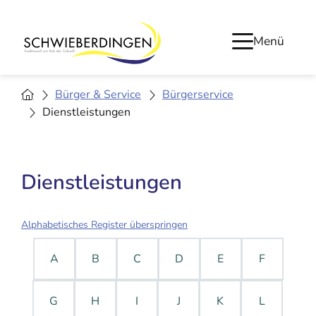
Menü
Bürger & Service
Bürgerservice
Dienstleistungen
Dienstleistungen
Alphabetisches Register überspringen
A
B
C
D
E
F
G
H
I
J
K
L