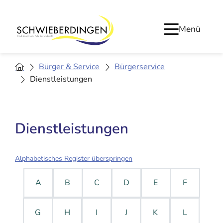
Menü
Bürger & Service
Bürgerservice
Dienstleistungen
Dienstleistungen
Alphabetisches Register überspringen
A
B
C
D
E
F
G
H
I
J
K
L