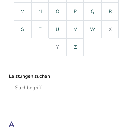
M
N
O
P
Q
R
S
T
U
V
W
X
Y
Z
Leistungen suchen
A