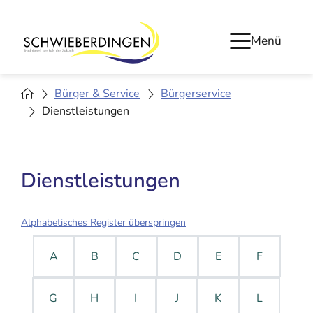
Menü
Bürger & Service
Bürgerservice
Dienstleistungen
Dienstleistungen
Alphabetisches Register überspringen
A
B
C
D
E
F
G
H
I
J
K
L