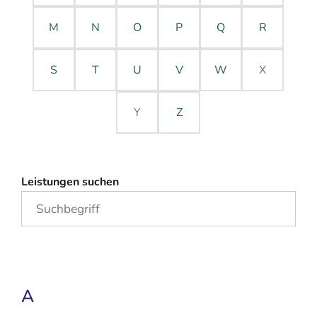
M
N
O
P
Q
R
S
T
U
V
W
X
Y
Z
Leistungen suchen
A