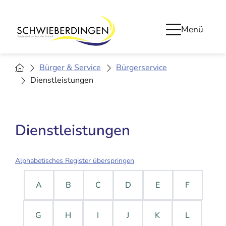
Menü
Bürger & Service
Bürgerservice
Dienstleistungen
Dienstleistungen
Alphabetisches Register überspringen
A
B
C
D
E
F
G
H
I
J
K
L