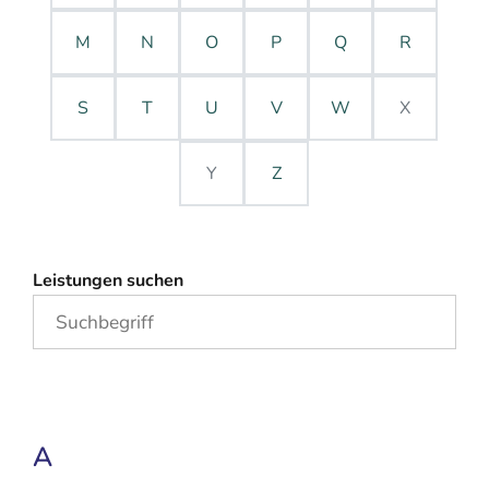
M
N
O
P
Q
R
S
T
U
V
W
X
Y
Z
Leistungen suchen
A