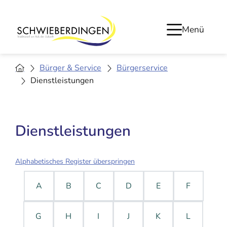
Menü
Bürger & Service
Bürgerservice
Dienstleistungen
Dienstleistungen
Alphabetisches Register überspringen
A
B
C
D
E
F
G
H
I
J
K
L