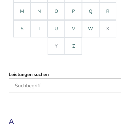
M
N
O
P
Q
R
S
T
U
V
W
X
Y
Z
Leistungen suchen
A