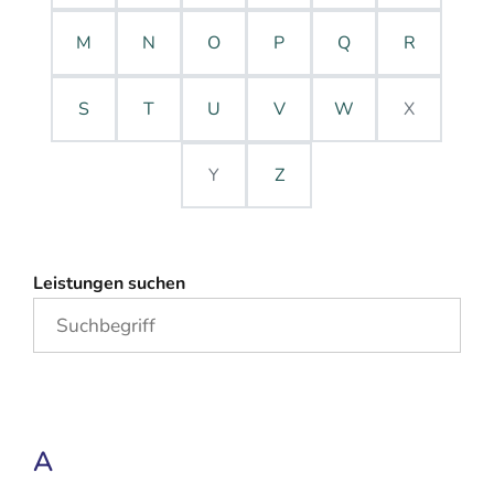
M
N
O
P
Q
R
S
T
U
V
W
X
Y
Z
Leistungen suchen
A