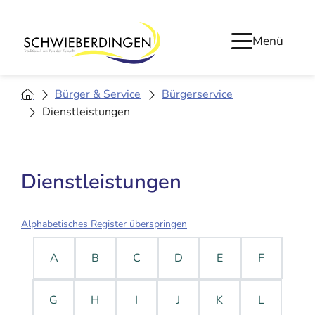
Menü
Bürger & Service
Bürgerservice
Dienstleistungen
Dienstleistungen
Alphabetisches Register überspringen
A
B
C
D
E
F
G
H
I
J
K
L