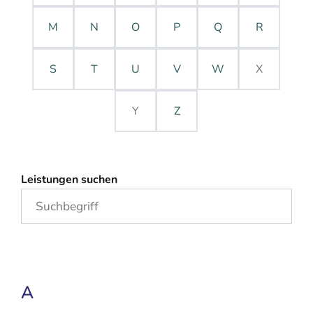
M
N
O
P
Q
R
S
T
U
V
W
X
Y
Z
Leistungen suchen
A