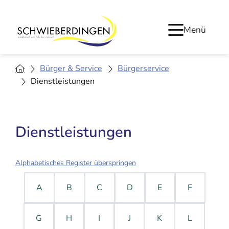
Menü
Bürger & Service
Bürgerservice
Dienstleistungen
Dienstleistungen
Alphabetisches Register überspringen
A
B
C
D
E
F
G
H
I
J
K
L