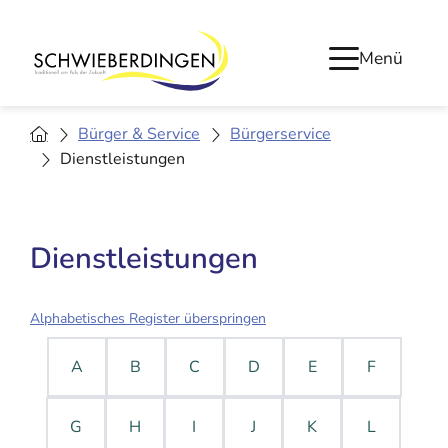
Menü
Bürger & Service
Bürgerservice
Dienstleistungen
Dienstleistungen
Alphabetisches Register überspringen
A
B
C
D
E
F
G
H
I
J
K
L