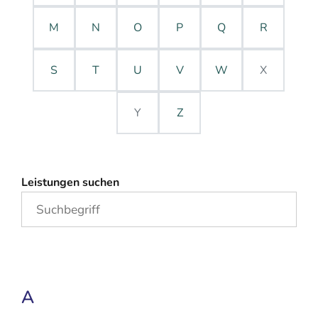
M
N
O
P
Q
R
S
T
U
V
W
X
Y
Z
Leistungen suchen
A