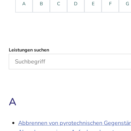
A
B
C
D
E
F
G
Leistungen suchen
A
Abbrennen von pyrotechnischen Gegenständ