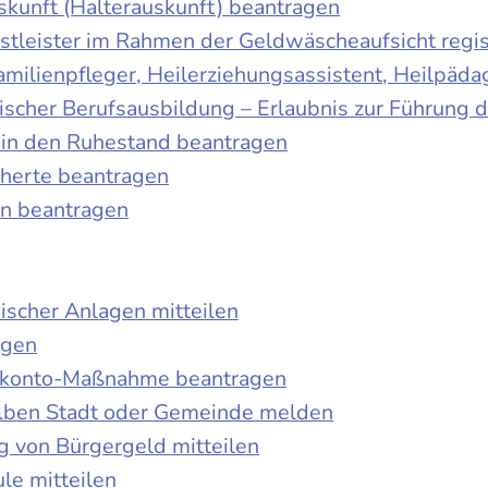
skunft (Halterauskunft) beantragen
nstleister im Rahmen der Geldwäscheaufsicht regis
Familienpfleger, Heilerziehungsassistent, Heilpäd
discher Berufsausbildung – Erlaubnis zur Führung
tt in den Ruhestand beantragen
cherte beantragen
en beantragen
ischer Anlagen mitteilen
agen
kokonto-Maßnahme beantragen
lben Stadt oder Gemeinde melden
 von Bürgergeld mitteilen
le mitteilen