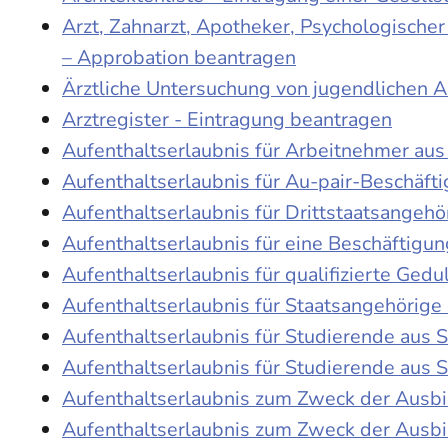
Arzt, Zahnarzt, Apotheker, Psychologische
– Approbation beantragen
Ärztliche Untersuchung von jugendlichen 
Arztregister - Eintragung beantragen
Aufenthaltserlaubnis für Arbeitnehmer aus 
Aufenthaltserlaubnis für Au-pair-Beschäf
Aufenthaltserlaubnis für Drittstaatsangehö
Aufenthaltserlaubnis für eine Beschäftigu
Aufenthaltserlaubnis für qualifizierte Ge
Aufenthaltserlaubnis für Staatsangehörige
Aufenthaltserlaubnis für Studierende aus
Aufenthaltserlaubnis für Studierende aus
Aufenthaltserlaubnis zum Zweck der Ausb
Aufenthaltserlaubnis zum Zweck der Ausbi