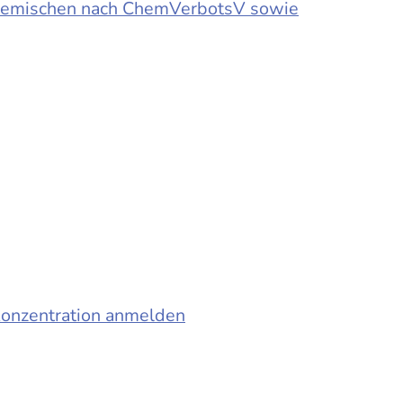
d Gemischen nach ChemVerbotsV sowie
konzentration anmelden