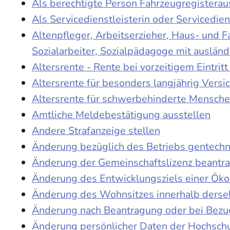
Als berechtigte Person Fahrzeugregisterau
Als Servicedienstleisterin oder Servicedie
Altenpfleger, Arbeitserzieher, Haus- und 
Sozialarbeiter, Sozialpädagoge mit auslän
Altersrente - Rente bei vorzeitigem Eintri
Altersrente für besonders langjährig Versi
Altersrente für schwerbehinderte Mensch
Amtliche Meldebestätigung ausstellen
Andere Strafanzeige stellen
Änderung bezüglich des Betriebs gentechn
Änderung der Gemeinschaftslizenz beantr
Änderung des Entwicklungsziels einer Ö
Änderung des Wohnsitzes innerhalb derse
Änderung nach Beantragung oder bei Bezug
Änderung persönlicher Daten der Hochschu