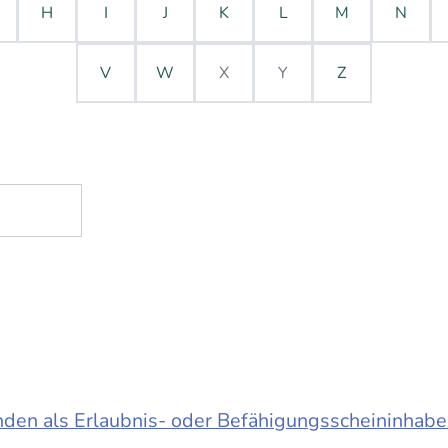
H
I
J
K
L
M
N
V
W
X
Y
Z
en als Erlaubnis- oder Befähigungsscheininhabe