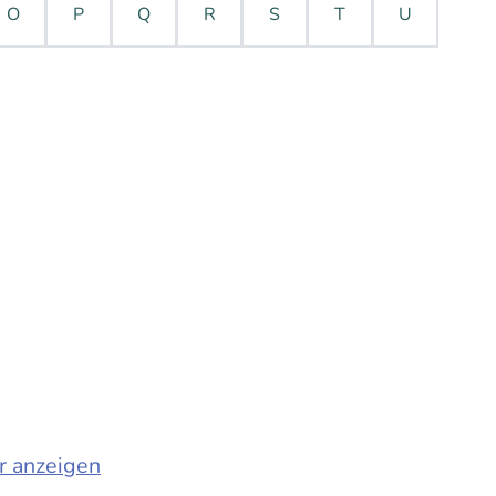
O
P
Q
R
S
T
U
r anzeigen