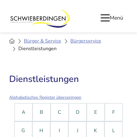
Menü
Bürger & Service
Bürgerservice
Dienstleistungen
Dienstleistungen
Alphabetisches Register überspringen
A
B
C
D
E
F
G
H
I
J
K
L