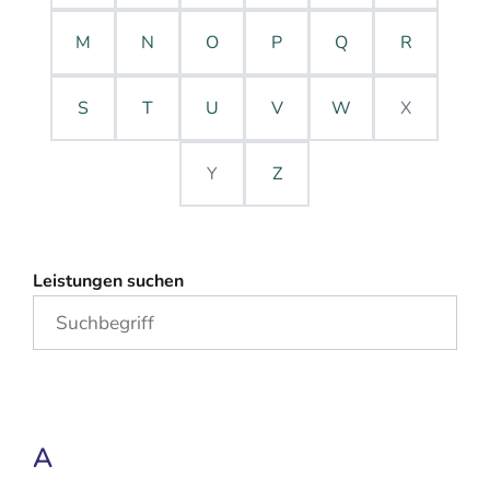
M
N
O
P
Q
R
S
T
U
V
W
X
Y
Z
Leistungen suchen
A