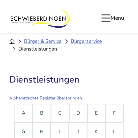
Menü
Bürger & Service
Bürgerservice
Dienstleistungen
Dienstleistungen
Alphabetisches Register überspringen
A
B
C
D
E
F
G
H
I
J
K
L