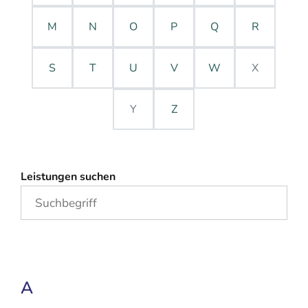
M
N
O
P
Q
R
S
T
U
V
W
X
Y
Z
Leistungen suchen
A