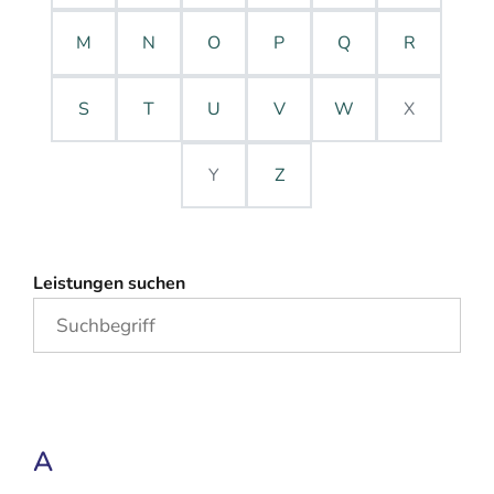
M
N
O
P
Q
R
S
T
U
V
W
X
Y
Z
Leistungen suchen
A