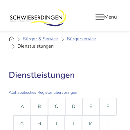
Menü
Bürger & Service
Bürgerservice
Dienstleistungen
Dienstleistungen
Alphabetisches Register überspringen
A
B
C
D
E
F
G
H
I
J
K
L