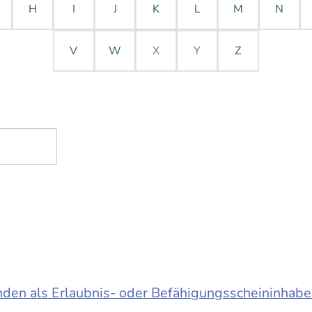
H
I
J
K
L
M
N
V
W
X
Y
Z
en als Erlaubnis- oder Befähigungsscheininhabe