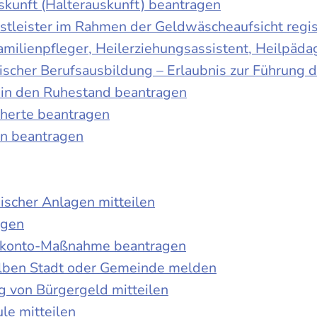
skunft (Halterauskunft) beantragen
nstleister im Rahmen der Geldwäscheaufsicht regis
Familienpfleger, Heilerziehungsassistent, Heilpäd
discher Berufsausbildung – Erlaubnis zur Führung
tt in den Ruhestand beantragen
cherte beantragen
en beantragen
ischer Anlagen mitteilen
agen
kokonto-Maßnahme beantragen
lben Stadt oder Gemeinde melden
 von Bürgergeld mitteilen
le mitteilen