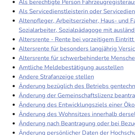
Als berechtigte Person Fahrzeugregisterau
Als Servicedienstleisterin oder Servicedie
Altenpfleger, Arbeitserzieher, Haus- und 
Sozialarbeiter, Sozialpädagoge mit auslän
Altersrente - Rente bei vorzeitigem Eintri
Altersrente für besonders langjährig Versi
Altersrente für schwerbehinderte Mensch
Amtliche Meldebestätigung ausstellen
Andere Strafanzeige stellen
Änderung bezüglich des Betriebs gentechn
Änderung der Gemeinschaftslizenz beantr
Änderung des Entwicklungsziels einer Ö
Änderung des Wohnsitzes innerhalb derse
Änderung nach Beantragung oder bei Bezug
Änderung persönlicher Daten der Hochschu