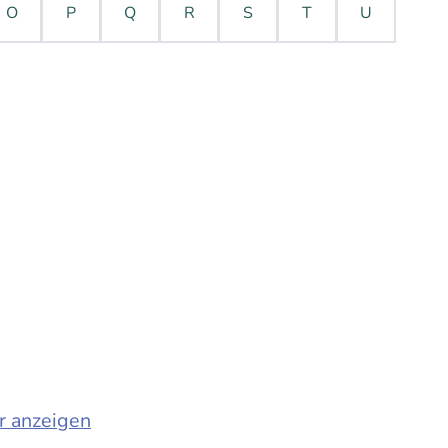
O
P
Q
R
S
T
U
r anzeigen