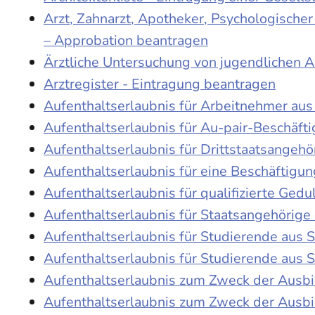
Arzt, Zahnarzt, Apotheker, Psychologische
– Approbation beantragen
Ärztliche Untersuchung von jugendlichen 
Arztregister - Eintragung beantragen
Aufenthaltserlaubnis für Arbeitnehmer aus 
Aufenthaltserlaubnis für Au-pair-Beschäf
Aufenthaltserlaubnis für Drittstaatsangehö
Aufenthaltserlaubnis für eine Beschäftigu
Aufenthaltserlaubnis für qualifizierte Ge
Aufenthaltserlaubnis für Staatsangehörige
Aufenthaltserlaubnis für Studierende aus
Aufenthaltserlaubnis für Studierende aus
Aufenthaltserlaubnis zum Zweck der Ausb
Aufenthaltserlaubnis zum Zweck der Ausbi