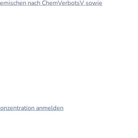
d Gemischen nach ChemVerbotsV sowie
konzentration anmelden