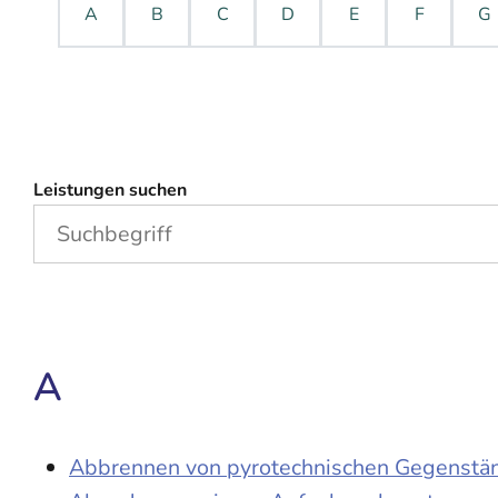
A
B
C
D
E
F
G
Leistungen suchen
A
Abbrennen von pyrotechnischen Gegenständ