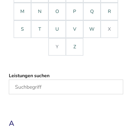
M
N
O
P
Q
R
S
T
U
V
W
X
Y
Z
Leistungen suchen
A