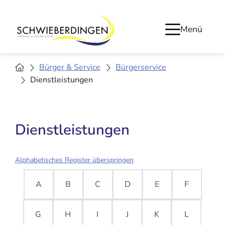
Menü
Bürger & Service
Bürgerservice
Dienstleistungen
Dienstleistungen
Alphabetisches Register überspringen
A
B
C
D
E
F
G
H
I
J
K
L