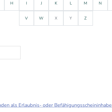
H
I
J
K
L
M
N
V
W
X
Y
Z
en als Erlaubnis- oder Befähigungsscheininhabe