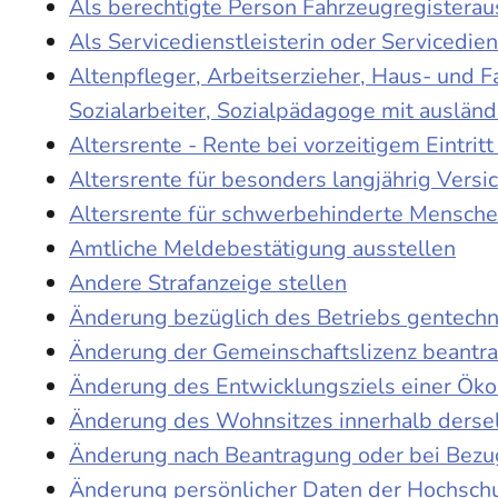
Als berechtigte Person Fahrzeugregisterau
Als Servicedienstleisterin oder Servicedie
Altenpfleger, Arbeitserzieher, Haus- und 
Sozialarbeiter, Sozialpädagoge mit auslän
Altersrente - Rente bei vorzeitigem Eintri
Altersrente für besonders langjährig Versi
Altersrente für schwerbehinderte Mensch
Amtliche Meldebestätigung ausstellen
Andere Strafanzeige stellen
Änderung bezüglich des Betriebs gentechn
Änderung der Gemeinschaftslizenz beantr
Änderung des Entwicklungsziels einer Ö
Änderung des Wohnsitzes innerhalb derse
Änderung nach Beantragung oder bei Bezug
Änderung persönlicher Daten der Hochschu