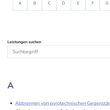
A
B
C
D
E
F
G
Leistungen suchen
A
Abbrennen von pyrotechnischen Gegenständ