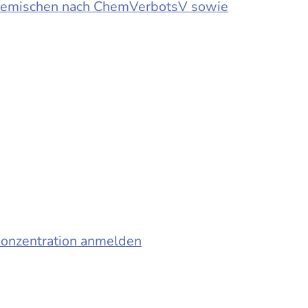
d Gemischen nach ChemVerbotsV sowie
konzentration anmelden