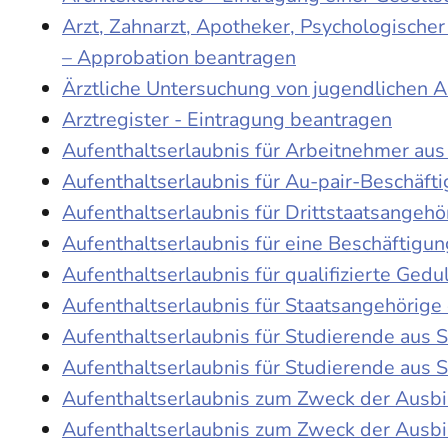
Arzt, Zahnarzt, Apotheker, Psychologische
– Approbation beantragen
Ärztliche Untersuchung von jugendlichen 
Arztregister - Eintragung beantragen
Aufenthaltserlaubnis für Arbeitnehmer aus 
Aufenthaltserlaubnis für Au-pair-Beschäf
Aufenthaltserlaubnis für Drittstaatsangehö
Aufenthaltserlaubnis für eine Beschäftigu
Aufenthaltserlaubnis für qualifizierte Ge
Aufenthaltserlaubnis für Staatsangehörige
Aufenthaltserlaubnis für Studierende aus
Aufenthaltserlaubnis für Studierende aus
Aufenthaltserlaubnis zum Zweck der Ausb
Aufenthaltserlaubnis zum Zweck der Ausbi