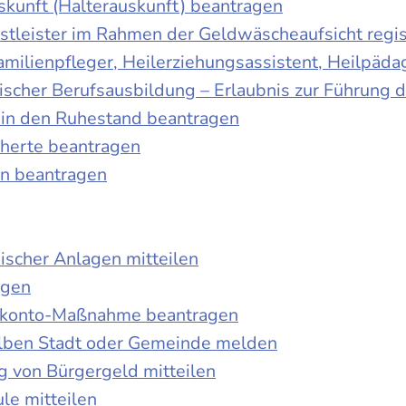
skunft (Halterauskunft) beantragen
nstleister im Rahmen der Geldwäscheaufsicht regis
Familienpfleger, Heilerziehungsassistent, Heilpäd
discher Berufsausbildung – Erlaubnis zur Führung
tt in den Ruhestand beantragen
cherte beantragen
en beantragen
ischer Anlagen mitteilen
agen
kokonto-Maßnahme beantragen
lben Stadt oder Gemeinde melden
 von Bürgergeld mitteilen
le mitteilen