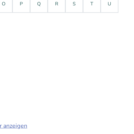
O
P
Q
R
S
T
U
r anzeigen