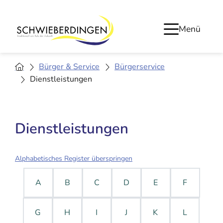
Menü
Bürger & Service
Bürgerservice
Dienstleistungen
Dienstleistungen
Alphabetisches Register überspringen
A
B
C
D
E
F
G
H
I
J
K
L