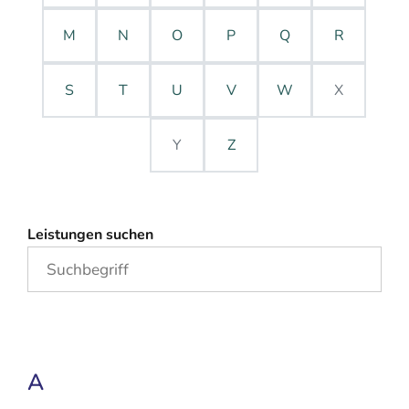
M
N
O
P
Q
R
S
T
U
V
W
X
Y
Z
Leistungen suchen
A