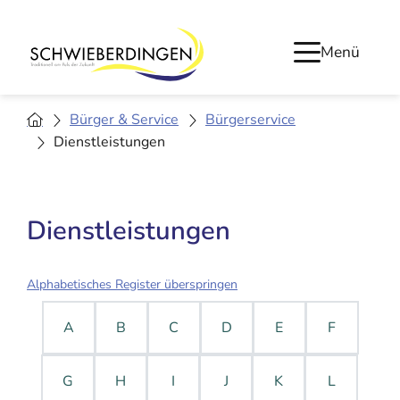
Menü
Bürger & Service
Bürgerservice
Dienstleistungen
Dienstleistungen
Alphabetisches Register überspringen
A
B
C
D
E
F
G
H
I
J
K
L