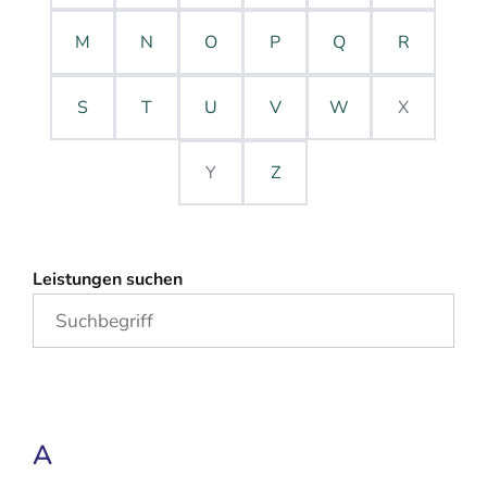
M
N
O
P
Q
R
S
T
U
V
W
X
Y
Z
Leistungen suchen
A