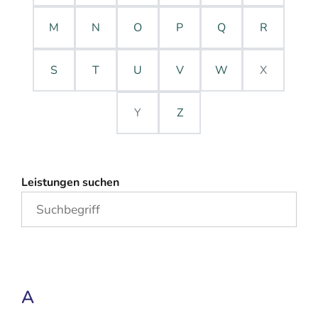
M
N
O
P
Q
R
S
T
U
V
W
X
Y
Z
Leistungen suchen
A