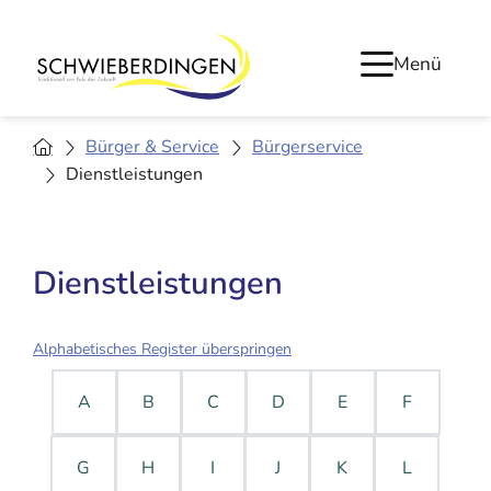
Menü
Bürger & Service
Bürgerservice
Dienstleistungen
Dienstleistungen
Alphabetisches Register überspringen
A
B
C
D
E
F
G
H
I
J
K
L