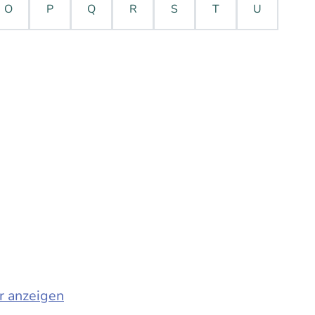
O
P
Q
R
S
T
U
r anzeigen