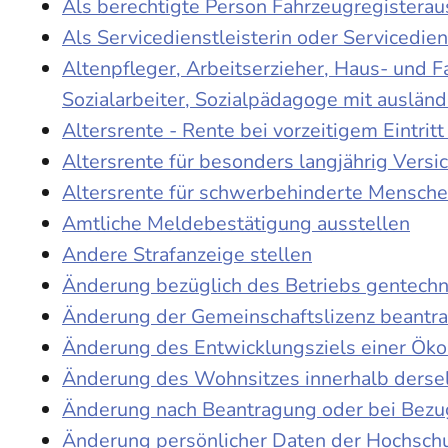
Als berechtigte Person Fahrzeugregisterau
Als Servicedienstleisterin oder Servicedie
Altenpfleger, Arbeitserzieher, Haus- und 
Sozialarbeiter, Sozialpädagoge mit auslän
Altersrente - Rente bei vorzeitigem Eintri
Altersrente für besonders langjährig Versi
Altersrente für schwerbehinderte Mensch
Amtliche Meldebestätigung ausstellen
Andere Strafanzeige stellen
Änderung bezüglich des Betriebs gentechn
Änderung der Gemeinschaftslizenz beantr
Änderung des Entwicklungsziels einer Ö
Änderung des Wohnsitzes innerhalb derse
Änderung nach Beantragung oder bei Bezug
Änderung persönlicher Daten der Hochschu