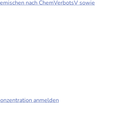
d Gemischen nach ChemVerbotsV sowie
konzentration anmelden