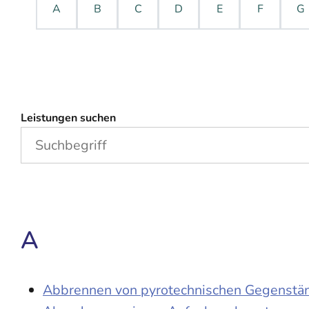
A
B
C
D
E
F
G
Leistungen suchen
A
Abbrennen von pyrotechnischen Gegenständ