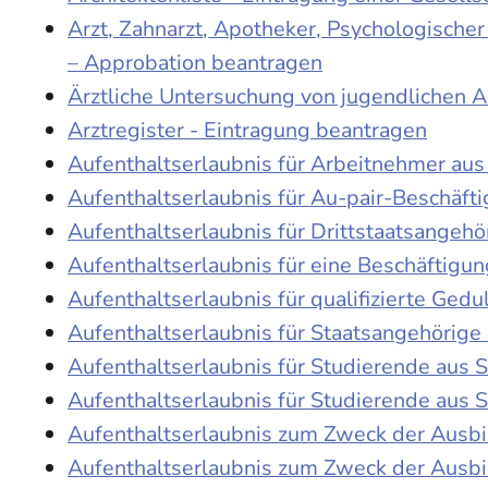
Arzt, Zahnarzt, Apotheker, Psychologische
– Approbation beantragen
Ärztliche Untersuchung von jugendlichen 
Arztregister - Eintragung beantragen
Aufenthaltserlaubnis für Arbeitnehmer aus 
Aufenthaltserlaubnis für Au-pair-Beschäf
Aufenthaltserlaubnis für Drittstaatsangehö
Aufenthaltserlaubnis für eine Beschäftigu
Aufenthaltserlaubnis für qualifizierte Ge
Aufenthaltserlaubnis für Staatsangehörige
Aufenthaltserlaubnis für Studierende aus
Aufenthaltserlaubnis für Studierende aus
Aufenthaltserlaubnis zum Zweck der Ausb
Aufenthaltserlaubnis zum Zweck der Ausbi