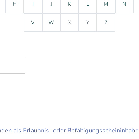
H
I
J
K
L
M
N
V
W
X
Y
Z
en als Erlaubnis- oder Befähigungsscheininhabe