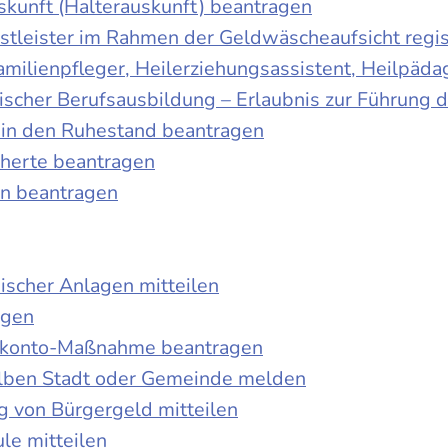
skunft (Halterauskunft) beantragen
nstleister im Rahmen der Geldwäscheaufsicht regis
Familienpfleger, Heilerziehungsassistent, Heilpäd
discher Berufsausbildung – Erlaubnis zur Führung
tt in den Ruhestand beantragen
cherte beantragen
en beantragen
ischer Anlagen mitteilen
agen
kokonto-Maßnahme beantragen
lben Stadt oder Gemeinde melden
 von Bürgergeld mitteilen
le mitteilen