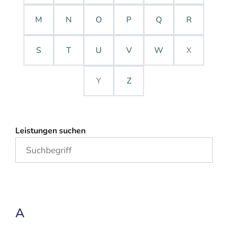
M
N
O
P
Q
R
S
T
U
V
W
X
Y
Z
Leistungen suchen
A