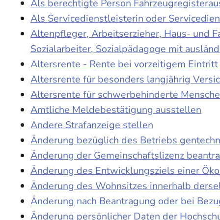
Als berechtigte Person Fahrzeugregisterau
Als Servicedienstleisterin oder Servicedie
Altenpfleger, Arbeitserzieher, Haus- und 
Sozialarbeiter, Sozialpädagoge mit auslän
Altersrente - Rente bei vorzeitigem Eintri
Altersrente für besonders langjährig Versi
Altersrente für schwerbehinderte Mensch
Amtliche Meldebestätigung ausstellen
Andere Strafanzeige stellen
Änderung bezüglich des Betriebs gentechn
Änderung der Gemeinschaftslizenz beantr
Änderung des Entwicklungsziels einer Ö
Änderung des Wohnsitzes innerhalb derse
Änderung nach Beantragung oder bei Bezug
Änderung persönlicher Daten der Hochschu