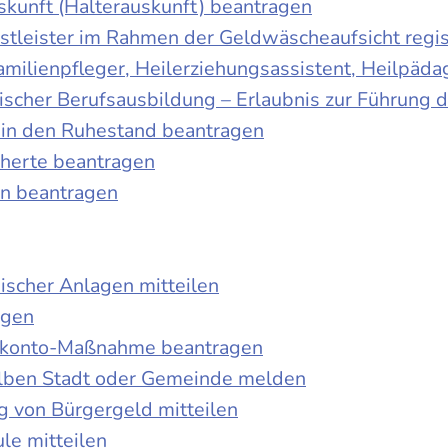
skunft (Halterauskunft) beantragen
nstleister im Rahmen der Geldwäscheaufsicht regis
Familienpfleger, Heilerziehungsassistent, Heilpäd
discher Berufsausbildung – Erlaubnis zur Führung
tt in den Ruhestand beantragen
cherte beantragen
en beantragen
ischer Anlagen mitteilen
agen
kokonto-Maßnahme beantragen
lben Stadt oder Gemeinde melden
 von Bürgergeld mitteilen
le mitteilen