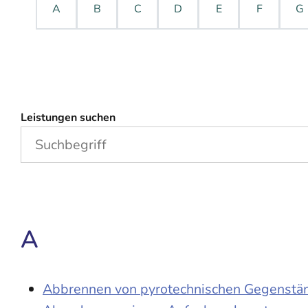
A
B
C
D
E
F
G
Leistungen suchen
A
Abbrennen von pyrotechnischen Gegenständ