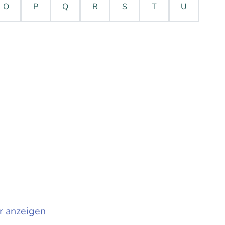
O
P
Q
R
S
T
U
r anzeigen