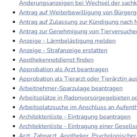
Änderungsanzeigen bei Wechsel der sach
Antrag auf Weiterbewilligung von Bürgerge
Antrag auf Zulassung zur Kündigung nach 
Antrag zur Genehmigung von Tierversuche
Anzeige - Lärmbelästigung melden
Anzeige - Strafanzeige erstatten
Apothekennotdienst finden
Approbation als Arzt beantragen
Approbation als Tierarzt oder Tierärztin au
Arbeitnehmer-Sparzulage beantragen
Arbeitsplätze in Radonvorsorgegebieten o
Arbeitsplatzsuche im Anschluss an Aufent
Architektenliste - Eintragung beantragen
Architektenliste - Eintragung einer Gesell
Arzt, Zahnarzt, Apotheker, Psychologische