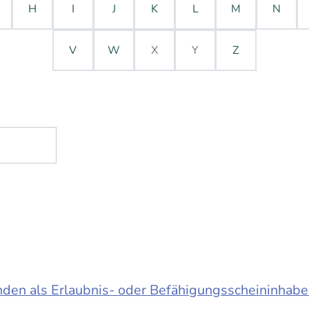
H
I
J
K
L
M
N
V
W
X
Y
Z
en als Erlaubnis- oder Befähigungsscheininhabe