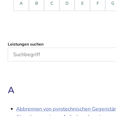
A
B
C
D
E
F
G
Leistungen suchen
A
Abbrennen von pyrotechnischen Gegenständ