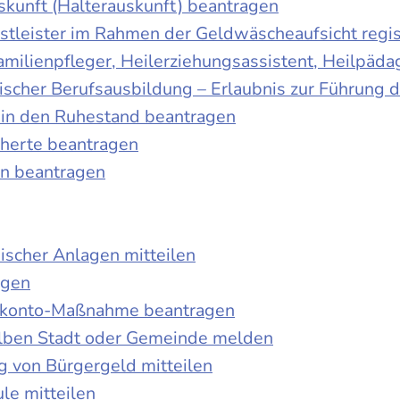
skunft (Halterauskunft) beantragen
nstleister im Rahmen der Geldwäscheaufsicht regis
Familienpfleger, Heilerziehungsassistent, Heilpäd
discher Berufsausbildung – Erlaubnis zur Führung
tt in den Ruhestand beantragen
cherte beantragen
en beantragen
ischer Anlagen mitteilen
agen
kokonto-Maßnahme beantragen
lben Stadt oder Gemeinde melden
 von Bürgergeld mitteilen
le mitteilen