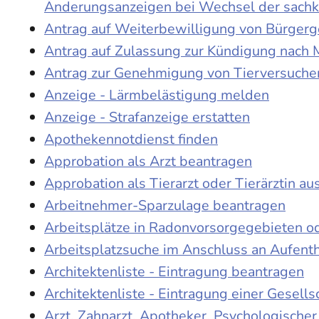
Änderungsanzeigen bei Wechsel der sach
Antrag auf Weiterbewilligung von Bürgerge
Antrag auf Zulassung zur Kündigung nach 
Antrag zur Genehmigung von Tierversuche
Anzeige - Lärmbelästigung melden
Anzeige - Strafanzeige erstatten
Apothekennotdienst finden
Approbation als Arzt beantragen
Approbation als Tierarzt oder Tierärztin au
Arbeitnehmer-Sparzulage beantragen
Arbeitsplätze in Radonvorsorgegebieten o
Arbeitsplatzsuche im Anschluss an Aufent
Architektenliste - Eintragung beantragen
Architektenliste - Eintragung einer Gesell
Arzt, Zahnarzt, Apotheker, Psychologische