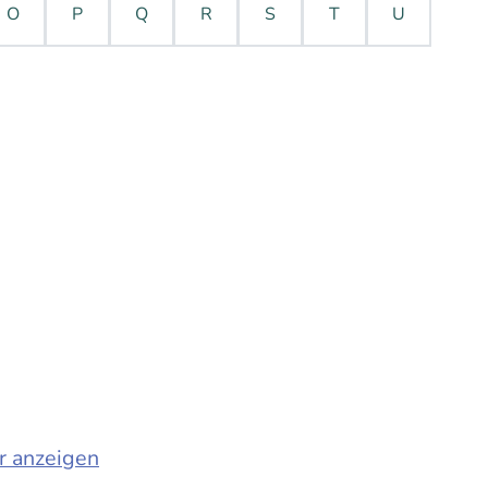
O
P
Q
R
S
T
U
r anzeigen