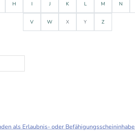
H
I
J
K
L
M
N
V
W
X
Y
Z
en als Erlaubnis- oder Befähigungsscheininhabe