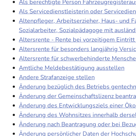
Als berechtigte Person Fahrzeugregisterau
Als Servicedienstleisterin oder Servicedie
Altenpfleger, Arbeitserzieher, Haus- und 
Sozialarbeiter, Sozialpädagoge mit auslän
Altersrente - Rente bei vorzeitigem Eintri
Altersrente für besonders langjährig Versi
Altersrente für schwerbehinderte Mensch
Amtliche Meldebestätigung ausstellen
Andere Strafanzeige stellen
Änderung bezüglich des Betriebs gentechn
Änderung der Gemeinschaftslizenz beantr
Änderung des Entwicklungsziels einer Ö
Änderung des Wohnsitzes innerhalb derse
Änderung nach Beantragung oder bei Bezug
Änderung persönlicher Daten der Hochschu