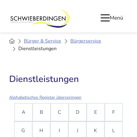
Menü
Bürger & Service
Bürgerservice
Dienstleistungen
Dienstleistungen
Alphabetisches Register überspringen
A
B
C
D
E
F
G
H
I
J
K
L