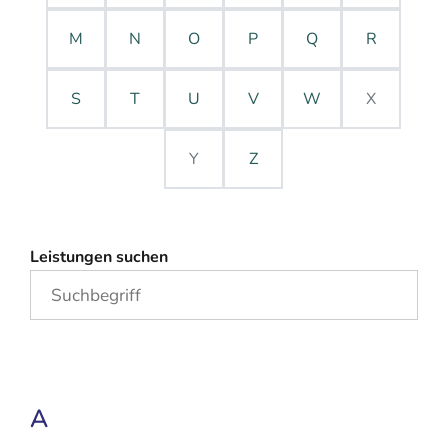
M
N
O
P
Q
R
S
T
U
V
W
X
Y
Z
Leistungen suchen
A