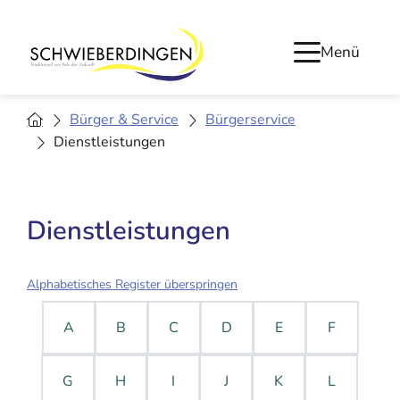
Menü
Bürger & Service
Bürgerservice
Dienstleistungen
Dienstleistungen
Alphabetisches Register überspringen
A
B
C
D
E
F
G
H
I
J
K
L