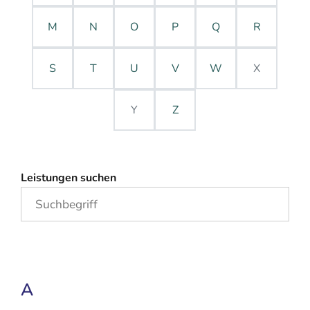
M
N
O
P
Q
R
S
T
U
V
W
X
Y
Z
Leistungen suchen
A