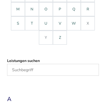
M
N
O
P
Q
R
S
T
U
V
W
X
Y
Z
Leistungen suchen
A