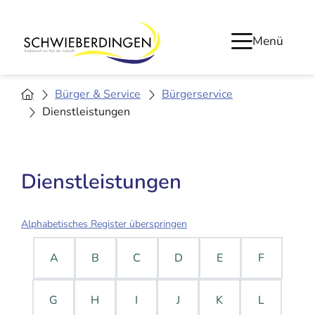
Menü
Bürger & Service
Bürgerservice
Dienstleistungen
Dienstleistungen
Alphabetisches Register überspringen
A
B
C
D
E
F
G
H
I
J
K
L