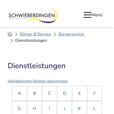
Menü
Bürger & Service
Bürgerservice
Dienstleistungen
Dienstleistungen
Alphabetisches Register überspringen
A
B
C
D
E
F
G
H
I
J
K
L