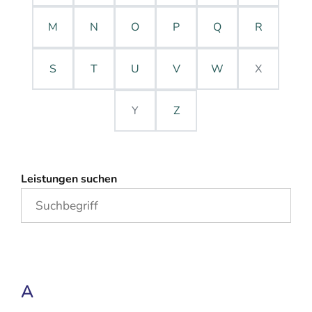
M
N
O
P
Q
R
S
T
U
V
W
X
Y
Z
Leistungen suchen
A