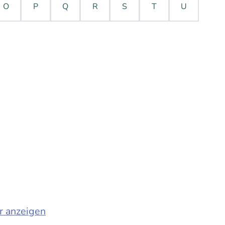
O
P
Q
R
S
T
U
r anzeigen