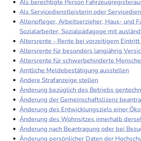
Als berechtigte Person Fahrzeugregisterau
Als Servicedienstleisterin oder Servicedie
Altenpfleger, Arbeitserzieher, Haus- und 
Sozialarbeiter, Sozialpädagoge mit auslän
Altersrente - Rente bei vorzeitigem Eintri
Altersrente für besonders langjährig Versi
Altersrente für schwerbehinderte Mensch
Amtliche Meldebestätigung ausstellen
Andere Strafanzeige stellen
Änderung bezüglich des Betriebs gentechn
Änderung der Gemeinschaftslizenz beantr
Änderung des Entwicklungsziels einer Ö
Änderung des Wohnsitzes innerhalb derse
Änderung nach Beantragung oder bei Bezug
Änderung persönlicher Daten der Hochschu