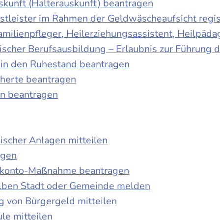
skunft (Halterauskunft) beantragen
nstleister im Rahmen der Geldwäscheaufsicht regis
Familienpfleger, Heilerziehungsassistent, Heilpäd
discher Berufsausbildung – Erlaubnis zur Führung
tt in den Ruhestand beantragen
cherte beantragen
en beantragen
ischer Anlagen mitteilen
agen
kokonto-Maßnahme beantragen
lben Stadt oder Gemeinde melden
 von Bürgergeld mitteilen
le mitteilen