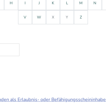
H
I
J
K
L
M
N
V
W
X
Y
Z
en als Erlaubnis- oder Befähigungsscheininhabe