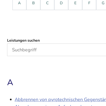
A
B
C
D
E
F
G
Leistungen suchen
A
Abbrennen von pyrotechnischen Gegenständ