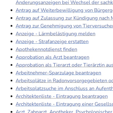
Änderungsanzeigen bei Wechsel der sach
Antrag auf Weiterbewilligung von Bürgerge
Antrag auf Zulassung zur Kündigung nach 
Antrag zur Genehmigung von Tierversuche
Anzeige - Lärmbelästigung melden
Anzeige - Strafanzeige erstatten
Apothekennotdienst finden
Approbation als Arzt beantragen
Approbation als Tierarzt oder Tierärztin au
Arbeitnehmer-Sparzulage beantragen
Arbeitsplätze in Radonvorsorgegebieten o
Arbeitsplatzsuche im Anschluss an Aufent
Architektenliste - Eintragung beantragen
Architektenliste - Eintragung einer Gesell
Arzt, Zahnarzt, Apotheker, Psychologische