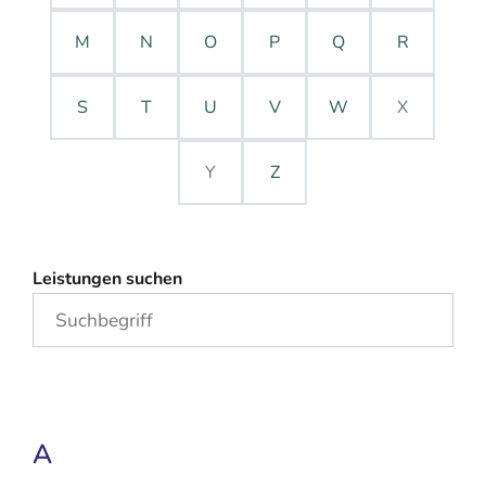
M
N
O
P
Q
R
S
T
U
V
W
X
Y
Z
Leistungen suchen
A