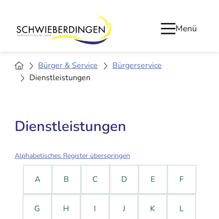
Menü
Bürger & Service
Bürgerservice
Dienstleistungen
Dienstleistungen
Alphabetisches Register überspringen
A
B
C
D
E
F
G
H
I
J
K
L