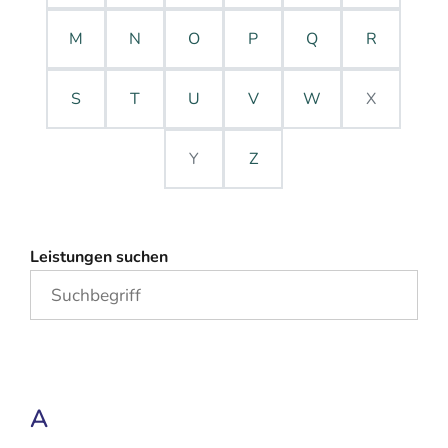
M
N
O
P
Q
R
S
T
U
V
W
X
Y
Z
Leistungen suchen
A