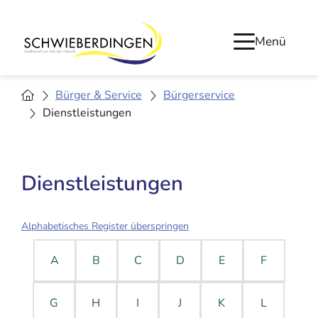
Menü
Bürger & Service
Bürgerservice
Dienstleistungen
Dienstleistungen
Alphabetisches Register überspringen
A
B
C
D
E
F
G
H
I
J
K
L