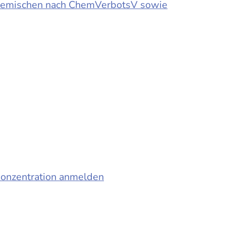
d Gemischen nach ChemVerbotsV sowie
konzentration anmelden