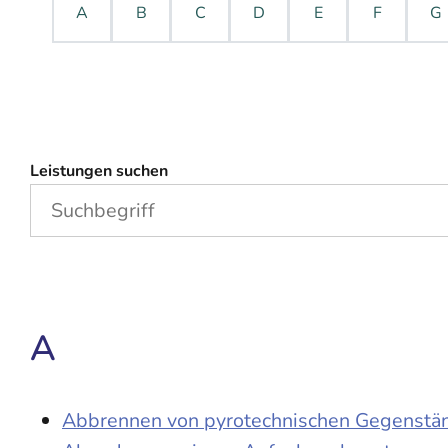
A
B
C
D
E
F
G
Leistungen suchen
A
Abbrennen von pyrotechnischen Gegenständ