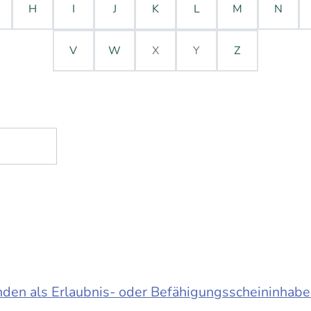
H
I
J
K
L
M
N
V
W
X
Y
Z
en als Erlaubnis- oder Befähigungsscheininhabe