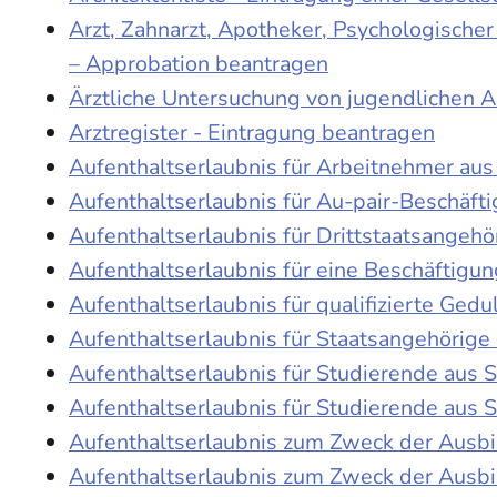
Arzt, Zahnarzt, Apotheker, Psychologische
– Approbation beantragen
Ärztliche Untersuchung von jugendlichen 
Arztregister - Eintragung beantragen
Aufenthaltserlaubnis für Arbeitnehmer aus 
Aufenthaltserlaubnis für Au-pair-Beschäf
Aufenthaltserlaubnis für Drittstaatsangehö
Aufenthaltserlaubnis für eine Beschäftigu
Aufenthaltserlaubnis für qualifizierte Ge
Aufenthaltserlaubnis für Staatsangehörige
Aufenthaltserlaubnis für Studierende aus
Aufenthaltserlaubnis für Studierende aus
Aufenthaltserlaubnis zum Zweck der Ausb
Aufenthaltserlaubnis zum Zweck der Ausbi