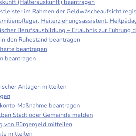
skunft (Halterauskunft) beantragen
nstleister im Rahmen der Geldwäscheaufsicht regis
Familienpfleger, Heilerziehungsassistent, Heilpäd
discher Berufsausbildung – Erlaubnis zur Führung
tt in den Ruhestand beantragen
cherte beantragen
en beantragen
ischer Anlagen mitteilen
agen
kokonto-Maßnahme beantragen
lben Stadt oder Gemeinde melden
 von Bürgergeld mitteilen
le mitteilen