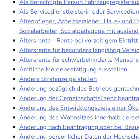
Als berechtigte Person Fahrzeugregisterau
Als Servicedienstleisterin oder Servicedie
Altenpfleger, Arbeitserzieher, Haus- und 
Sozialarbeiter, Sozialpädagoge mit auslän
Altersrente - Rente bei vorzeitigem Eintri
Altersrente für besonders langjährig Versi
Altersrente für schwerbehinderte Mensch
Amtliche Meldebestätigung ausstellen
Andere Strafanzeige stellen
Änderung bezüglich des Betriebs gentechn
Änderung der Gemeinschaftslizenz beantr
Änderung des Entwicklungsziels einer Ö
Änderung des Wohnsitzes innerhalb derse
Änderung nach Beantragung oder bei Bezug
Änderung persönlicher Daten der Hochschu