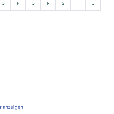
O
P
Q
R
S
T
U
r anzeigen