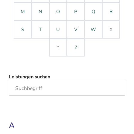
M
N
O
P
Q
R
S
T
U
V
W
X
Y
Z
Leistungen suchen
A