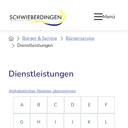
Menü
Bürger & Service
Bürgerservice
Dienstleistungen
Dienstleistungen
Alphabetisches Register überspringen
A
B
C
D
E
F
G
H
I
J
K
L