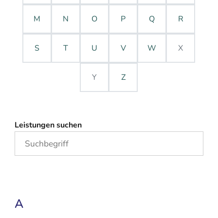
M
N
O
P
Q
R
S
T
U
V
W
X
Y
Z
Leistungen suchen
A