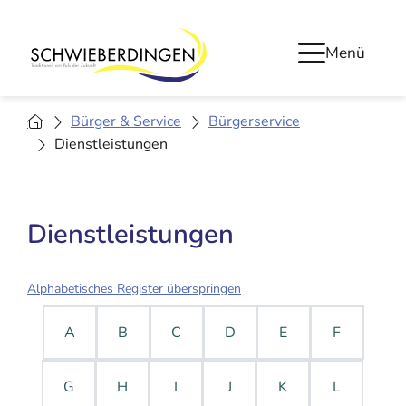
Menü
Bürger & Service
Bürgerservice
Dienstleistungen
Dienstleistungen
Alphabetisches Register überspringen
A
B
C
D
E
F
G
H
I
J
K
L