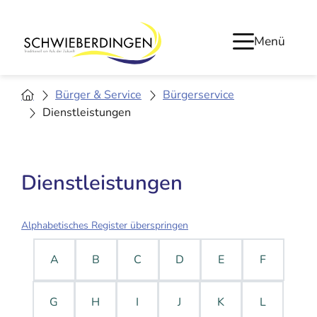
Menü
Bürger & Service
Bürgerservice
Dienstleistungen
Dienstleistungen
Alphabetisches Register überspringen
A
B
C
D
E
F
G
H
I
J
K
L