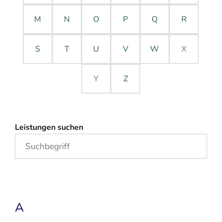
M
N
O
P
Q
R
S
T
U
V
W
X
Y
Z
Leistungen suchen
A