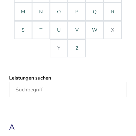
M
N
O
P
Q
R
S
T
U
V
W
X
Y
Z
Leistungen suchen
A