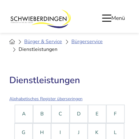
Menü
Bürger & Service
Bürgerservice
Dienstleistungen
Dienstleistungen
Alphabetisches Register überspringen
A
B
C
D
E
F
G
H
I
J
K
L