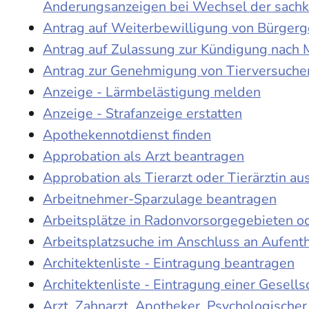
Änderungsanzeigen bei Wechsel der sach
Antrag auf Weiterbewilligung von Bürgerge
Antrag auf Zulassung zur Kündigung nach 
Antrag zur Genehmigung von Tierversuche
Anzeige - Lärmbelästigung melden
Anzeige - Strafanzeige erstatten
Apothekennotdienst finden
Approbation als Arzt beantragen
Approbation als Tierarzt oder Tierärztin au
Arbeitnehmer-Sparzulage beantragen
Arbeitsplätze in Radonvorsorgegebieten o
Arbeitsplatzsuche im Anschluss an Aufent
Architektenliste - Eintragung beantragen
Architektenliste - Eintragung einer Gesell
Arzt, Zahnarzt, Apotheker, Psychologische