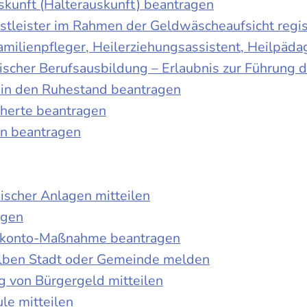
skunft (Halterauskunft) beantragen
nstleister im Rahmen der Geldwäscheaufsicht regis
Familienpfleger, Heilerziehungsassistent, Heilpäd
discher Berufsausbildung – Erlaubnis zur Führung
tt in den Ruhestand beantragen
cherte beantragen
en beantragen
ischer Anlagen mitteilen
agen
kokonto-Maßnahme beantragen
lben Stadt oder Gemeinde melden
 von Bürgergeld mitteilen
le mitteilen