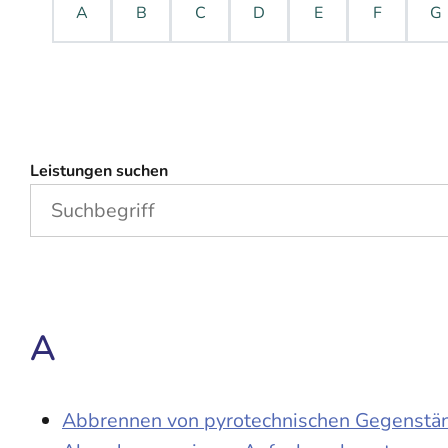
A
B
C
D
E
F
G
Leistungen suchen
A
Abbrennen von pyrotechnischen Gegenständ