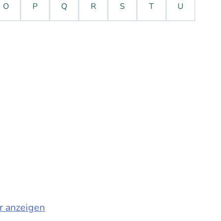
O
P
Q
R
S
T
U
r anzeigen