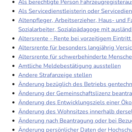
Als berechtigte Person Fahrzeugregisterau
Als Servicedienstleisterin oder Servicedie
Altenpfleger, Arbeitserzieher, Haus- und 
Sozialarbeiter, Sozialpädagoge mit auslän
Altersrente - Rente bei vorzeitigem Eintri
Altersrente für besonders langjährig Versi
Altersrente für schwerbehinderte Mensch
Amtliche Meldebestätigung ausstellen
Andere Strafanzeige stellen
Änderung bezüglich des Betriebs gentechn
Änderung der Gemeinschaftslizenz beantr
Änderung des Entwicklungsziels einer Ö
Änderung des Wohnsitzes innerhalb derse
Änderung nach Beantragung oder bei Bezug
Änderung persönlicher Daten der Hochschu