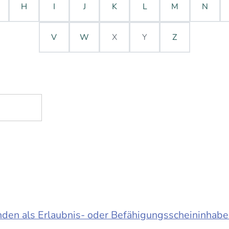
H
I
J
K
L
M
N
V
W
X
Y
Z
en als Erlaubnis- oder Befähigungsscheininhabe