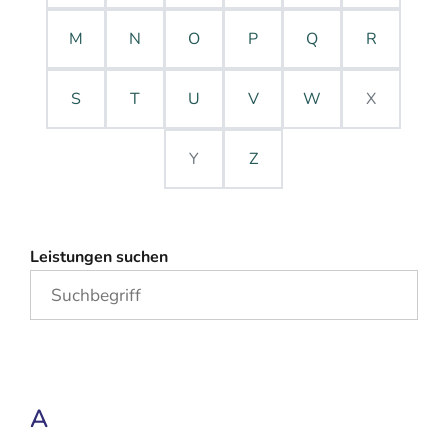
M
N
O
P
Q
R
S
T
U
V
W
X
Y
Z
Leistungen suchen
A