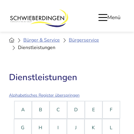
Menü
Bürger & Service
Bürgerservice
Dienstleistungen
Dienstleistungen
Alphabetisches Register überspringen
A
B
C
D
E
F
G
H
I
J
K
L