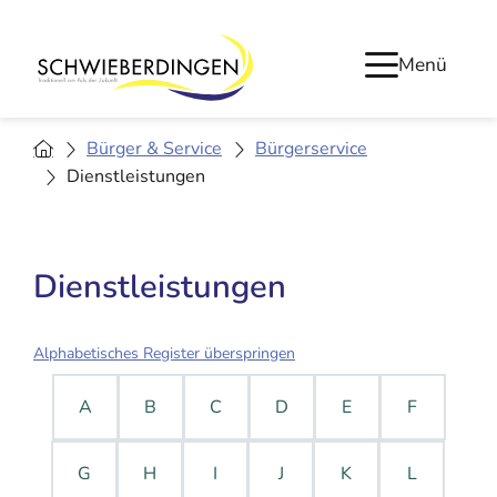
Menü
Bürger & Service
Bürgerservice
Dienstleistungen
Dienstleistungen
Alphabetisches Register überspringen
A
B
C
D
E
F
G
H
I
J
K
L