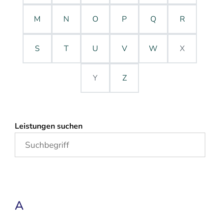
M
N
O
P
Q
R
S
T
U
V
W
X
Y
Z
Leistungen suchen
A