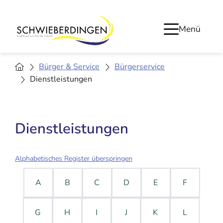
Menü
Bürger & Service
Bürgerservice
Dienstleistungen
Dienstleistungen
Alphabetisches Register überspringen
A
B
C
D
E
F
G
H
I
J
K
L