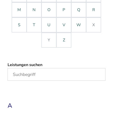
M
N
O
P
Q
R
S
T
U
V
W
X
Y
Z
Leistungen suchen
A