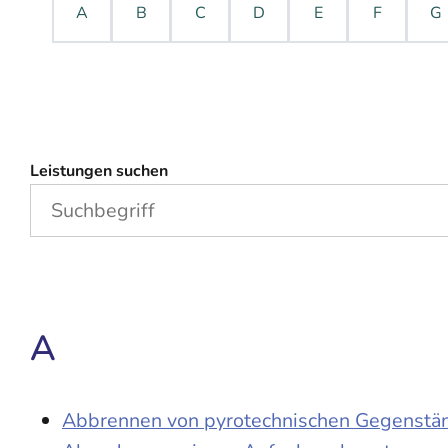
A
B
C
D
E
F
G
Leistungen suchen
A
Abbrennen von pyrotechnischen Gegenständ