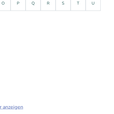
O
P
Q
R
S
T
U
r anzeigen