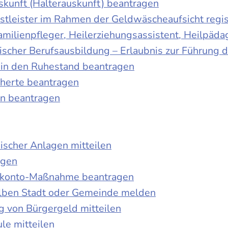
skunft (Halterauskunft) beantragen
nstleister im Rahmen der Geldwäscheaufsicht regis
Familienpfleger, Heilerziehungsassistent, Heilpäd
discher Berufsausbildung – Erlaubnis zur Führung
tt in den Ruhestand beantragen
cherte beantragen
en beantragen
ischer Anlagen mitteilen
agen
kokonto-Maßnahme beantragen
lben Stadt oder Gemeinde melden
 von Bürgergeld mitteilen
le mitteilen