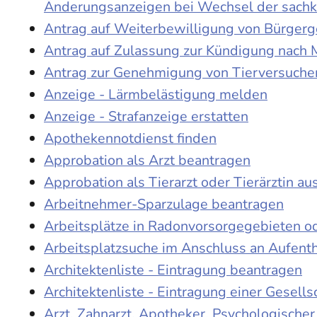
Änderungsanzeigen bei Wechsel der sach
Antrag auf Weiterbewilligung von Bürgerge
Antrag auf Zulassung zur Kündigung nach 
Antrag zur Genehmigung von Tierversuche
Anzeige - Lärmbelästigung melden
Anzeige - Strafanzeige erstatten
Apothekennotdienst finden
Approbation als Arzt beantragen
Approbation als Tierarzt oder Tierärztin au
Arbeitnehmer-Sparzulage beantragen
Arbeitsplätze in Radonvorsorgegebieten o
Arbeitsplatzsuche im Anschluss an Aufent
Architektenliste - Eintragung beantragen
Architektenliste - Eintragung einer Gesell
Arzt, Zahnarzt, Apotheker, Psychologische