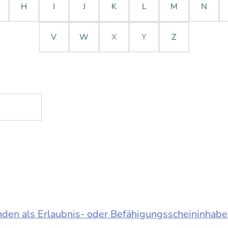
H
I
J
K
L
M
N
V
W
X
Y
Z
en als Erlaubnis- oder Befähigungsscheininhabe