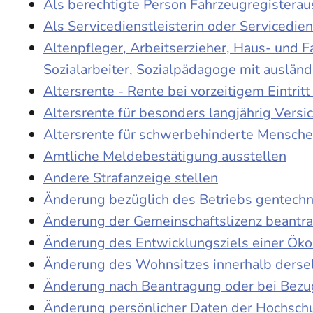
Als berechtigte Person Fahrzeugregisterau
Als Servicedienstleisterin oder Servicedie
Altenpfleger, Arbeitserzieher, Haus- und 
Sozialarbeiter, Sozialpädagoge mit auslän
Altersrente - Rente bei vorzeitigem Eintri
Altersrente für besonders langjährig Versi
Altersrente für schwerbehinderte Mensch
Amtliche Meldebestätigung ausstellen
Andere Strafanzeige stellen
Änderung bezüglich des Betriebs gentechn
Änderung der Gemeinschaftslizenz beantr
Änderung des Entwicklungsziels einer Ö
Änderung des Wohnsitzes innerhalb derse
Änderung nach Beantragung oder bei Bezug
Änderung persönlicher Daten der Hochschu