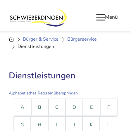
Menü
Bürger & Service
Bürgerservice
Dienstleistungen
Dienstleistungen
Alphabetisches Register überspringen
A
B
C
D
E
F
G
H
I
J
K
L