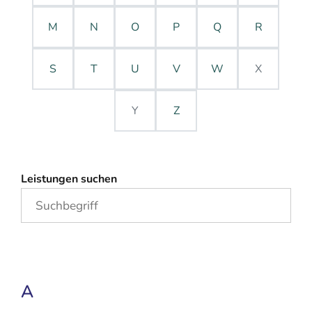
M
N
O
P
Q
R
S
T
U
V
W
X
Y
Z
Leistungen suchen
A