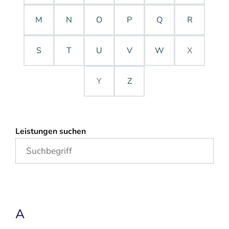
M
N
O
P
Q
R
S
T
U
V
W
X
Y
Z
Leistungen suchen
A