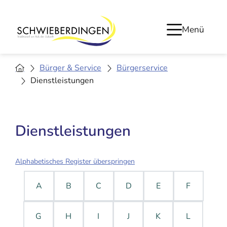
Menü
Bürger & Service
Bürgerservice
Dienstleistungen
Dienstleistungen
Alphabetisches Register überspringen
A
B
C
D
E
F
G
H
I
J
K
L