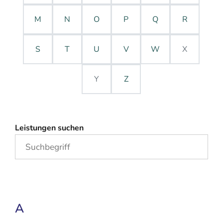
M
N
O
P
Q
R
S
T
U
V
W
X
Y
Z
Leistungen suchen
A