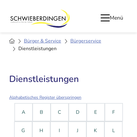
Menü
Bürger & Service
Bürgerservice
Dienstleistungen
Dienstleistungen
Alphabetisches Register überspringen
A
B
C
D
E
F
G
H
I
J
K
L