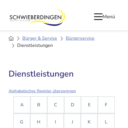
Menü
Bürger & Service
Bürgerservice
Dienstleistungen
Dienstleistungen
Alphabetisches Register überspringen
A
B
C
D
E
F
G
H
I
J
K
L