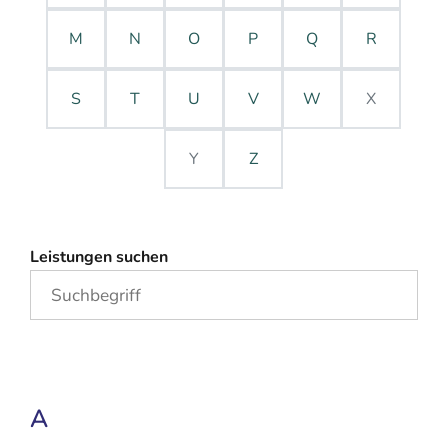
M
N
O
P
Q
R
S
T
U
V
W
X
Y
Z
Leistungen suchen
A