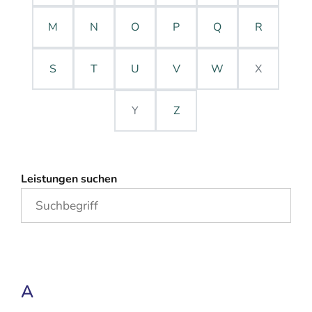
M
N
O
P
Q
R
S
T
U
V
W
X
Y
Z
Leistungen suchen
A