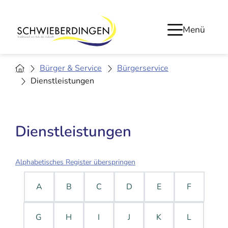
Menü
Bürger & Service
Bürgerservice
Dienstleistungen
Dienstleistungen
Alphabetisches Register überspringen
A
B
C
D
E
F
G
H
I
J
K
L